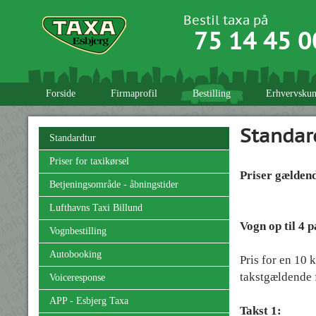
Bestil taxa på
75 14 45 0
Forside
Firmaprofil
Bestilling
Erhvervskun
Standar
Standardtur
Priser for taxikørsel
Priser gældend
Betjeningsområde - åbningstider
Lufthavns Taxi Billund
Vogn op til 4 
Vognbestilling
Autobooking
Pris for en
10 k
takstgældende
Voiceresponse
APP - Esbjerg Taxa
Takst 1:
k