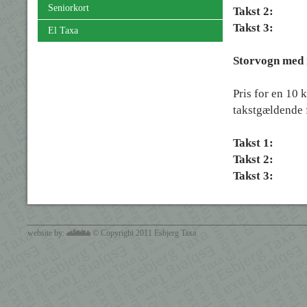
Seniorkort
Takst 2:
k
Takst 3:
k
El Taxa
Storvogn med 
Pris for en
10 k
takstgældende
Takst 1:
k
Takst 2:
k
Takst 3:
kr.
website by:
© Copyright 2011 Esbjerg Taxa