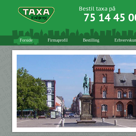
Bestil taxa på
75 14 45 0
Forside
Firmaprofil
Bestilling
Erhvervskun