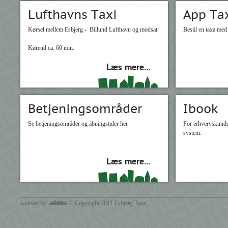
Lufthavns Taxi
App Ta
Kørsel mellem Esbjerg - Billund Lufthavn og modsat.
Bestil en taxa me
Køretid ca. 60 min.
Læs mere...
Betjeningsområder
Ibook
Se betjeningsområder og åbningstider her.
For erhvervskunder
system.
Læs mere...
website by:
© Copyright 2011 Esbjerg Taxa